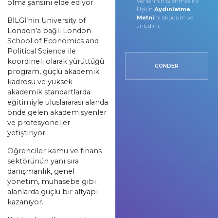
Verilerinin İşlenmesine
olma şansını elde ediyor.
İlişkin
Aydınlatma
Metni
’ni okudum ve
BİLGİ’nin University of
anladım.
London’a bağlı London
School of Economics and
Political Science ile
koordineli olarak yürüttüğü
GÖNDER
program, güçlü akademik
kadrosu ve yüksek
akademik standartlarda
eğitimiyle uluslararası alanda
önde gelen akademisyenler
ve profesyoneller
yetiştiriyor.
Öğrenciler kamu ve finans
sektörünün yanı sıra
danışmanlık, genel
yönetim, muhasebe gibi
alanlarda güçlü bir altyapı
kazanıyor.