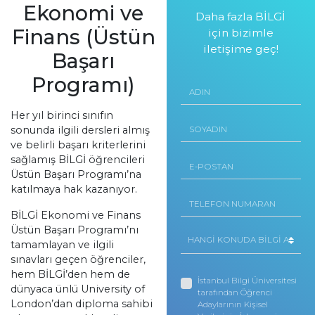
Ekonomi ve
Daha fazla BİLGİ
Finans (Üstün
için bizimle
iletişime geç!
Başarı
Programı)
Her yıl birinci sınıfın
sonunda ilgili dersleri almış
ve belirli başarı kriterlerini
sağlamış BİLGİ öğrencileri
Üstün Başarı Programı’na
katılmaya hak kazanıyor.
BİLGİ Ekonomi ve Finans
Üstün Başarı Programı’nı
tamamlayan ve ilgili
sınavları geçen öğrenciler,
hem BİLGİ’den hem de
İstanbul Bilgi Üniversitesi
dünyaca ünlü University of
tarafından Öğrenci
London’dan diploma sahibi
Adaylarının Kişisel