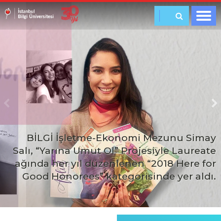
BİLGİ İşletme-Ekonomi Mezunu Simay
Salı, “Yarına Umut Ol” Projesiyle Laureate
ağında her yıl düzenlenen “2018 Here for
Good Honorees” kategorisinde yer aldı.