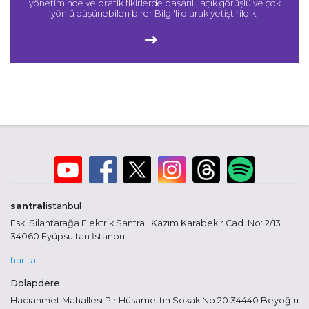
yönetiminde ve pratik fikirlerde başarılı, açık görüşlü ve çok
yönlü düşünebilen birer Bilgi'li olarak yetiştirildik.
santral
istanbul
Eski Silahtarağa Elektrik Santralı Kazım Karabekir Cad. No: 2/13
34060 Eyüpsultan İstanbul
harita
Dolapdere
Hacıahmet Mahallesi Pir Hüsamettin Sokak No:20 34440 Beyoğlu