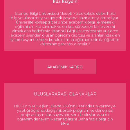
Eda Eraydın
İstanbul Bilgi Üniversitesi Meslek Yüksekokulu sizleri hızla
bilgiye ulaştırmayı ve gerçek yaşama hazırlamayı amaçlıyor.
Üniversite konsepti içerisinde akademik bilgi ile mesleki
eğitimi birlikte sunmak ve en kısa sürede en fazla verimi
almak ana hedefimiz. İstanbul Bilgi Üniversitesi'nin yüzlerce
akademisyenden oluşan öğretim kadrosu ve alanlarındaki en
iyi profesyonellerden kurulu uzman eğitmenlerimiz, öğretim
kalitesinin garantisi olacaktır.
AKADEMİK KADRO
ULUSLARARASI OLANAKLAR
BİLGİ’nin 40’ı aşkın ülkede 250’nin üzerinde üniversiteyle
yaptığı öğrenci değişimi, ortak program ve dönemsel
proje anlaşmaları sayesinde sen de uluslararası bir
öğrenim deneyimi kazanabilirsin! Daha fazla bilgi için
tıkla.