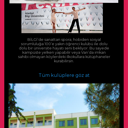
BİLGİ’de sanattan spora, hobiden sosyal
sorumluluğa 100’e yakın öğrenci kulübü ile dolu
dolu bir üniversite hayatı seni bekliyor. Bu sayede
kampüste yelken yapabilir veya Van’da imkan
sahibi olmayan köylerdeki ilkokullara kütüphaneler
kurabilirsin.
Tüm kulüplere göz at