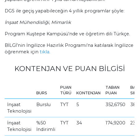
DGS ile geçiş yapabileceğin 4 yıllık programlar şöyle:
İnşaat Mühendisliği, Mimarlık
Program Kuştepe Kampüsü’nde ve öğretim dili Türkçe.
BİLGİ’nin İngilizce Hazırlık Programı’na katılarak İngilizce
öğrenmek için
tıkla.
KONTENJAN VE PUAN BİLGİSİ
PUAN
TABAN
BAŞ
BURS
TÜRÜ
KONTENJAN
PUAN
SIRA
İnşaat
Burslu
TYT
5
352,6750
381
Teknolojisi
İnşaat
%50
TYT
34
174,9200
230
Teknolojisi
İndirimli