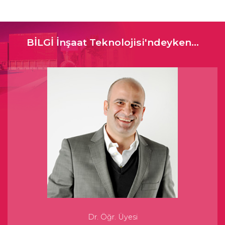
BİLGİ İnşaat Teknolojisi'ndeyken...
Dr. Öğr. Üyesi