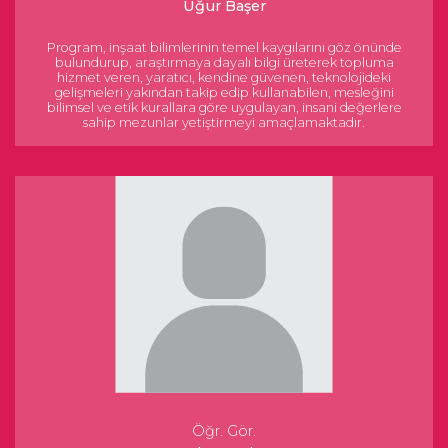
Uğur Başer
Program, inşaat bilimlerinin temel kaygılarını göz önünde
bulundurup, araştırmaya dayalı bilgi üreterek topluma
hizmet veren, yaratıcı, kendine güvenen, teknolojideki
gelişmeleri yakından takip edip kullanabilen, mesleğini
bilimsel ve etik kurallara göre uygulayan, insani değerlere
sahip mezunlar yetiştirmeyi amaçlamaktadır.
Öğr. Gör.