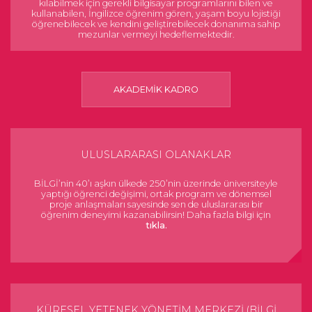
kılabilmek için gerekli bilgisayar programlarını bilen ve
kullanabilen, İngilizce öğrenim gören, yaşam boyu lojistiği
öğrenebilecek ve kendini geliştirebilecek donanıma sahip
mezunlar vermeyi hedeflemektedir.
AKADEMİK KADRO
ULUSLARARASI OLANAKLAR
BİLGİ’nin 40’ı aşkın ülkede 250’nin üzerinde üniversiteyle
yaptığı öğrenci değişimi, ortak program ve dönemsel
proje anlaşmaları sayesinde sen de uluslararası bir
öğrenim deneyimi kazanabilirsin! Daha fazla bilgi için
tıkla.
KÜRESEL YETENEK YÖNETİM MERKEZİ (BİLGİ