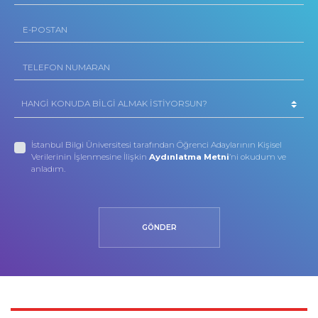
İstanbul Bilgi Üniversitesi tarafından Öğrenci Adaylarının Kişisel
Verilerinin İşlenmesine İlişkin
Aydınlatma Metni
’ni okudum ve
anladım.
GÖNDER