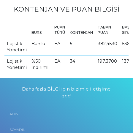
KONTENJAN VE PUAN BİLGİSİ
PUAN
TABAN
BAŞA
BURS
TÜRÜ
KONTENJAN
PUAN
SIRAS
Lojistik
Burslu
EA
5
382,4530
5384
Yönetimi
Lojistik
%50
EA
34
197,3700
1375
Yönetimi
İndirimli
Daha fazla BİLGİ için bizimle iletişime
geç!