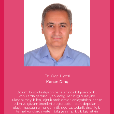
Dr. Öğr. Üyesi
Kenan Dinç
Bölüm, lojistik faaliyetin her alanında bilgi sahibi, bu
konularda gerek duyabileceği ileri bilgi düzeyine
ulaşabilmeyi bilen, lojistik problemleri anlayabilen, analiz
eden ve çözüm önerileri oluşturabilen, stok, depolama,
ulaştırma, satın alma, gümrük, sigorta, tedarik zinciri gibi
temel konularda yeterli bilgiye sahip, bu bilgiyi etkin